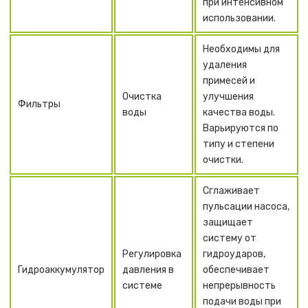
при интенсивном
использовании.
Необходимы для
удаления
примесей и
Очистка
улучшения
Фильтры
воды
качества воды.
Варьируются по
типу и степени
очистки.
Сглаживает
пульсации насоса,
защищает
систему от
Регулировка
гидроударов,
Гидроаккумулятор
давления в
обеспечивает
системе
непрерывность
подачи воды при