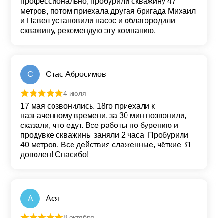
профессионально, пробурили скважину 47
метров, потом приехала другая бригада Михаил
и Павел установили насос и облагородили
скважину, рекомендую эту компанию.
С
Стас Абросимов
4 июля
Оценка
5
из 5
17 мая созвонились, 18го приехали к
назначенному времени, за 30 мин позвонили,
сказали, что едут. Все работы по бурению и
продувке скважины заняли 2 часа. Пробурили
40 метров. Все действия слаженные, чёткие. Я
доволен! Спасибо!
А
Ася
8 октября